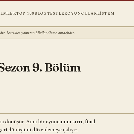
ILMLER
TOP 100
BLOG
TESTLER
OYUNCULAR
LISTEM
r. İçerikler yalnızca bilgilendirme amaçlıdır.
9
 Sezon 9. Bölüm
na dönüşür. Ama bir oyuncunun sırrı, final
 geri dönüşünü düzenlemeye çalışır.