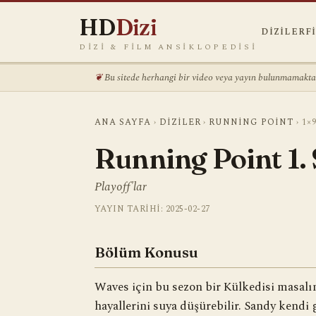
HD
Dizi
DIZILER
F
DIZI & FILM ANSIKLOPEDISI
Bu sitede herhangi bir video veya yayın bulunmamaktadı
ANA SAYFA
›
DIZILER
›
RUNNING POINT
›
1×
Running Point 1.
Playoff'lar
YAYIN TARIHI: 2025-02-27
Bölüm Konusu
Waves için bu sezon bir Külkedisi masalı
hayallerini suya düşürebilir. Sandy kendi