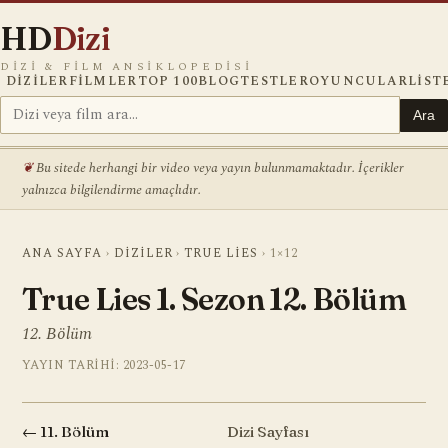
HD
Dizi
DIZI & FILM ANSIKLOPEDISI
DIZILER
FILMLER
TOP 100
BLOG
TESTLER
OYUNCULAR
LIST
Ara
Bu sitede herhangi bir video veya yayın bulunmamaktadır. İçerikler
yalnızca bilgilendirme amaçlıdır.
ANA SAYFA
›
DIZILER
›
TRUE LIES
›
1×12
True Lies 1. Sezon 12. Bölüm
12. Bölüm
YAYIN TARIHI: 2023-05-17
← 11. Bölüm
Dizi Sayfası