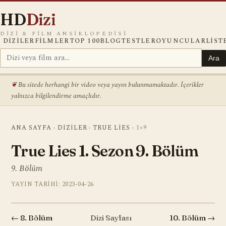
HD
Dizi
DIZI & FILM ANSIKLOPEDISI
DIZILER
FILMLER
TOP 100
BLOG
TESTLER
OYUNCULAR
LIST
Ara
Bu sitede herhangi bir video veya yayın bulunmamaktadır. İçerikler
yalnızca bilgilendirme amaçlıdır.
ANA SAYFA
›
DIZILER
›
TRUE LIES
›
1×9
True Lies 1. Sezon 9. Bölüm
9. Bölüm
YAYIN TARIHI: 2023-04-26
← 8. Bölüm
Dizi Sayfası
10. Bölüm →