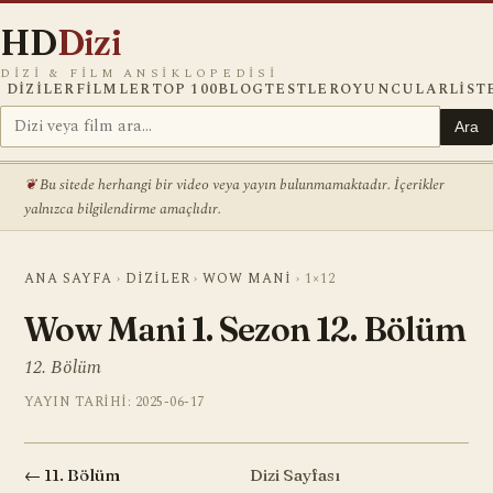
HD
Dizi
DIZI & FILM ANSIKLOPEDISI
DIZILER
FILMLER
TOP 100
BLOG
TESTLER
OYUNCULAR
LIST
Ara
Bu sitede herhangi bir video veya yayın bulunmamaktadır. İçerikler
yalnızca bilgilendirme amaçlıdır.
ANA SAYFA
›
DIZILER
›
WOW MANI
›
1×12
Wow Mani 1. Sezon 12. Bölüm
12. Bölüm
YAYIN TARIHI: 2025-06-17
← 11. Bölüm
Dizi Sayfası