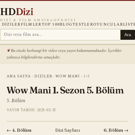
HD
Dizi
DIZI & FILM ANSIKLOPEDISI
DIZILER
FILMLER
TOP 100
BLOG
TESTLER
OYUNCULAR
LIST
Ara
Bu sitede herhangi bir video veya yayın bulunmamaktadır. İçerikler
yalnızca bilgilendirme amaçlıdır.
ANA SAYFA
›
DIZILER
›
WOW MANI
›
1×5
Wow Mani 1. Sezon 5. Bölüm
5. Bölüm
YAYIN TARIHI: 2025-02-25
← 4. Bölüm
Dizi Sayfası
6. Bölüm →