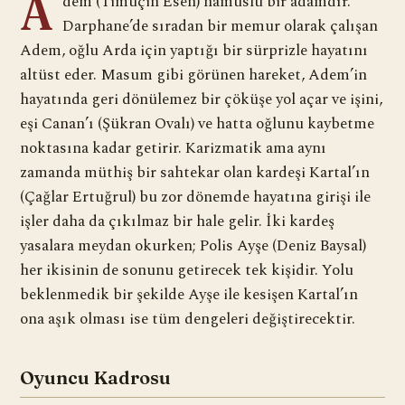
A
dem (Timuçin Esen) namuslu bir adamdır.
Darphane’de sıradan bir memur olarak çalışan
Adem, oğlu Arda için yaptığı bir sürprizle hayatını
altüst eder. Masum gibi görünen hareket, Adem’in
hayatında geri dönülemez bir çöküşe yol açar ve işini,
eşi Canan’ı (Şükran Ovalı) ve hatta oğlunu kaybetme
noktasına kadar getirir. Karizmatik ama aynı
zamanda müthiş bir sahtekar olan kardeşi Kartal’ın
(Çağlar Ertuğrul) bu zor dönemde hayatına girişi ile
işler daha da çıkılmaz bir hale gelir. İki kardeş
yasalara meydan okurken; Polis Ayşe (Deniz Baysal)
her ikisinin de sonunu getirecek tek kişidir. Yolu
beklenmedik bir şekilde Ayşe ile kesişen Kartal’ın
ona aşık olması ise tüm dengeleri değiştirecektir.
Oyuncu Kadrosu