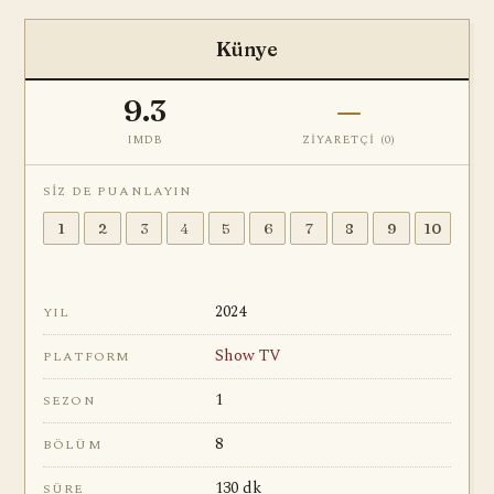
Künye
9.3
—
IMDB
ZIYARETÇI (
0
)
SIZ DE PUANLAYIN
1
2
3
4
5
6
7
8
9
10
2024
YIL
Show TV
PLATFORM
1
SEZON
8
BÖLÜM
130 dk
SÜRE