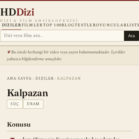
HD
Dizi
DIZI & FILM ANSIKLOPEDISI
DIZILER
FILMLER
TOP 100
BLOG
TESTLER
OYUNCULAR
LIST
Ara
Bu sitede herhangi bir video veya yayın bulunmamaktadır. İçerikler
yalnızca bilgilendirme amaçlıdır.
ANA SAYFA
›
DIZILER
›
KALPAZAN
Kalpazan
SUÇ
DRAM
Konusu