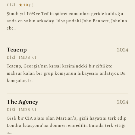
DIZI ·
★ 10
(1)
Şimdi yıl 1993 ve Ted’in şöhret zamanları geride kaldı. Şu
anda en yakın arkadaşı 16 yaşındaki John Bennett, John’un
ebe…
Teacup
2024
DIZI · IMDB 7.1
Teacup, Georgia'nın kırsal kesimindeki bir çiftlikte
mahsur kalan bir grup komşunun hikayesini anlatıyor. Bu
komşular, b…
The Agency
2024
DIZI · IMDB 7.1
Gizli bir CIA ajanı olan Martian'a, gizli hayatını terk edip
Londra İstasyonu'na dönmesi emredilir. Burada terk ettiği
a…