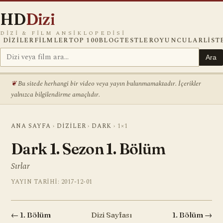
HD
Dizi
DIZI & FILM ANSIKLOPEDISI
DIZILER
FILMLER
TOP 100
BLOG
TESTLER
OYUNCULAR
LIST
Ara
Bu sitede herhangi bir video veya yayın bulunmamaktadır. İçerikler
yalnızca bilgilendirme amaçlıdır.
ANA SAYFA
›
DIZILER
›
DARK
›
1×1
Dark 1. Sezon 1. Bölüm
Sırlar
YAYIN TARIHI: 2017-12-01
← 1. Bölüm
Dizi Sayfası
1. Bölüm →