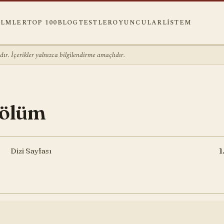
ILMLER
TOP 100
BLOG
TESTLER
OYUNCULAR
LISTEM
r. İçerikler yalnızca bilgilendirme amaçlıdır.
Bölüm
Dizi Sayfası
1