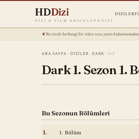
HD
Dizi
DIZILER
F
DIZI & FILM ANSIKLOPEDISI
Bu sitede herhangi bir video veya yayın bulunmamaktadı
ANA SAYFA
›
DIZILER
›
DARK
›
1×1
Dark 1. Sezon 1. 
Bu Sezonun Bölümleri
1. Bölüm
1.