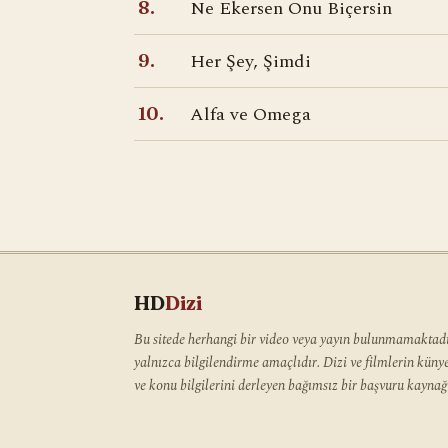
Ne Ekersen Onu Biçersin
8.
Her Şey, Şimdi
9.
Alfa ve Omega
10.
HD
Dizi
Bu sitede herhangi bir video veya yayın bulunmamaktadır
yalnızca bilgilendirme amaçlıdır. Dizi ve filmlerin kün
ve konu bilgilerini derleyen bağımsız bir başvuru kaynağı