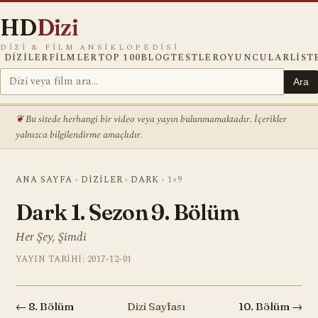
HD
Dizi
DIZI & FILM ANSIKLOPEDISI
DIZILER
FILMLER
TOP 100
BLOG
TESTLER
OYUNCULAR
LIST
Ara
Bu sitede herhangi bir video veya yayın bulunmamaktadır. İçerikler
yalnızca bilgilendirme amaçlıdır.
ANA SAYFA
›
DIZILER
›
DARK
›
1×9
Dark 1. Sezon 9. Bölüm
Her Şey, Şimdi
YAYIN TARIHI: 2017-12-01
← 8. Bölüm
Dizi Sayfası
10. Bölüm →